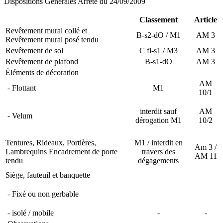
Dispositions Générales Arrêté du 24/09/2009
Classement
Article
Revêtement mural collé et
B-s2-dO / M1
AM 3
Revêtement mural posé tendu
Revêtement de sol
C fl-s1 / M3
AM 3
Revêtement de plafond
B-s1-dO
AM 3
Éléments de décoration
AM
- Flottant
M1
10/1
interdit sauf
AM
- Velum
dérogation M1
10/2
Tentures, Rideaux, Portières,
M1 / interdit en
Am 3 /
Lambrequins Encadrement de porte
travers des
AM 11
tendu
dégagements
Siège, fauteuil et banquette
- Fixé ou non gerbable
- isolé / mobile
-
-