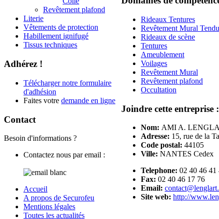
Domaines de compétenc
Collé
Revêtement plafond
Literie
Rideaux Tentures
Vêtements de protection
Revêtement Mural Tend
Habillement ignifugé
Rideaux de scène
Tissus techniques
Tentures
Ameublement
Adhérez !
Voilages
Revêtement Mural
Revêtement plafond
Télécharger notre formulaire
Occultation
d'adhésion
Faites votre
demande en ligne
Joindre cette entreprise :
Contact
Nom:
AMI A. LENGL
Adresse:
15, rue de la T
Besoin d'informations ?
Code postal:
44105
Ville:
NANTES Cedex
Contactez nous par email :
Telephone:
02 40 46 41
Fax:
02 40 46 17 76
Email:
contact@lenglart
Accueil
Site web:
http://www.len
A propos de Securofeu
Mentions légales
Toutes les actualités