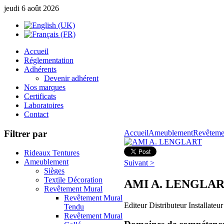
jeudi 6 août 2026
Accueil
Réglementation
Adhérents
Devenir adhérent
Nos marques
Certificats
Laboratoires
Contact
Filtrer par
Accueil
Ameublement
Revêteme
Rideaux Tentures
Ameublement
Suivant >
Sièges
Textile Décoration
AMI A. LENGLA
Revêtement Mural
Revêtement Mural
Editeur Distributeur Installateur
Tendu
Revêtement Mural