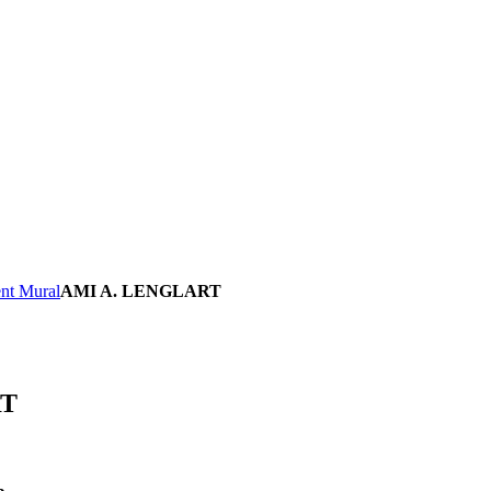
nt Mural
AMI A. LENGLART
RT