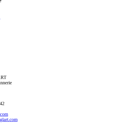
e
u
ART
annerie
 42
.com
glart.com