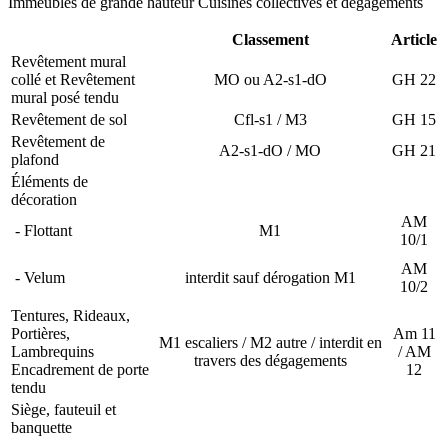
Immeubles de grande hauteur Cuisines collectives et dégagements
Classement
Article
Revêtement mural
collé et Revêtement
MO ou A2-s1-dO
GH 22
mural posé tendu
Revêtement de sol
Cfl-s1 / M3
GH 15
Revêtement de
A2-s1-dO / MO
GH 21
plafond
Éléments de
décoration
AM
- Flottant
M1
10/1
AM
- Velum
interdit sauf dérogation M1
10/2
Tentures, Rideaux,
Portières,
Am 11
M1 escaliers / M2 autre / interdit en
Lambrequins
/ AM
travers des dégagements
Encadrement de porte
12
tendu
Siège, fauteuil et
banquette