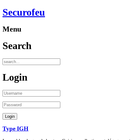
Securofeu
Menu
Search
Login
Type IGH