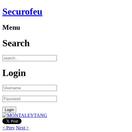
Securofeu
Menu
Search
Login
< Prev
Next >